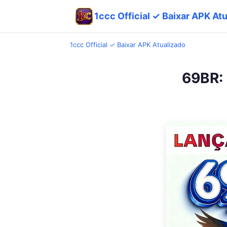
1ccc Official ✓ Baixar APK At
1ccc Official ✓ Baixar APK Atualizado
69BR: