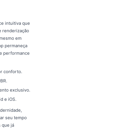
e intuitiva que
e renderização
s, mesmo em
 app permaneça
de performance
r conforto.
9BR.
nto exclusivo.
d e iOS.
odernidade,
mar seu tempo
 que já