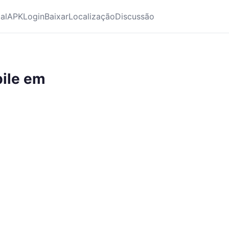
ial
APK
Login
Baixar
Localização
Discussão
ile em