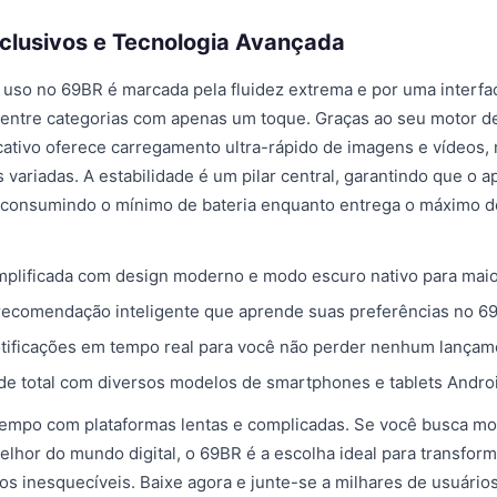
clusivos e Tecnologia Avançada
 uso no 69BR é marcada pela fluidez extrema e por uma interfac
 entre categorias com apenas um toque. Graças ao seu motor d
icativo oferece carregamento ultra-rápido de imagens e vídeo
variadas. A estabilidade é um pilar central, garantindo que o
l, consumindo o mínimo de bateria enquanto entrega o máximo 
plificada com design moderno e modo escuro nativo para maio
recomendação inteligente que aprende suas preferências no 6
tificações em tempo real para você não perder nenhum lançame
de total com diversos modelos de smartphones e tablets Androi
tempo com plataformas lentas e complicadas. Se você busca m
elhor do mundo digital, o 69BR é a escolha ideal para transfor
s inesquecíveis. Baixe agora e junte-se a milhares de usuários