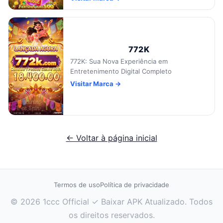
772K
772K: Sua Nova Experiência em
Entretenimento Digital Completo
Visitar Marca →
← Voltar à página inicial
Termos de uso
Política de privacidade
© 2026 1ccc Official ✓ Baixar APK Atualizado. Todos
os direitos reservados.